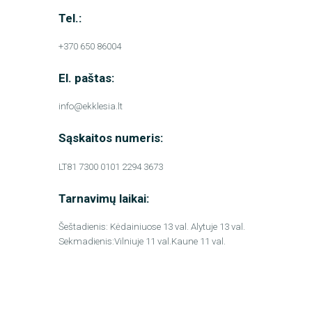
Tel.:
+370 650 86004
El. paštas:
info@ekklesia.lt
Sąskaitos numeris:
LT81 7300 0101 2294 3673
Tarnavimų laikai:
Šeštadienis: Kėdainiuose 13 val. Alytuje 13 val.
Sekmadienis:Vilniuje 11 val.Kaune 11 val.