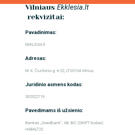
Vilniaus
Ekklesia.lt
rekvizitai:
Pavadinimas:
EKKLESIA.lt
Adresas:
M. K. Čiurlionio g. 6-22, LT-03104 Vilnius
Juridinio asmens kodas:
302522719
Pavedimams iš užsienio:
Bankas „Swedbank“, AB; BIC (SWIFT kodas):
HABALT22