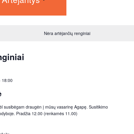
Nėra artėjančių renginiai
giniai
-
18:00
ė
 vėl susibėgam draugėn į mūsų vasarinę Agapę. Susitikimo
 sodyboje. Pradžia 12.00 (renkamės 11.00)