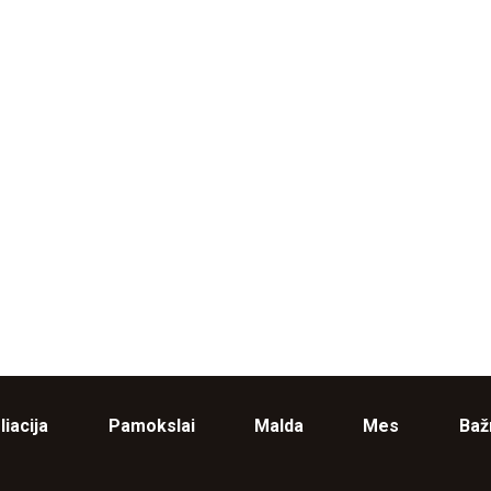
liacija
Pamokslai
Malda
Mes
Baž