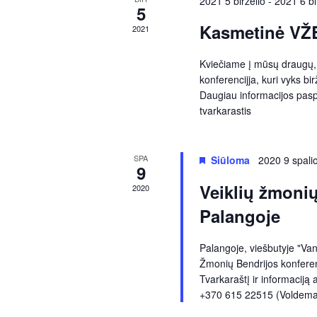
2021 5 birželio
-
2021 6 bi
e
5
e
n
Kasmetinė VŽB
2021
g
i
a
Kviečiame į mūsų draugų,
n
konferencijja, kuri vyks b
i
Daugiau informacijos pas
r
a
tvarkarastis
i
b
c
SPA
Siūloma
2020 9 spali
y
9
K
Veiklių žmonių
2020
h
e
Palangoje
y
w
a
Palangoje, viešbutyje "Va
o
Žmonių Bendrijos konferenc
r
n
Tvarkaraštį ir informaciją 
d
+370 615 22515 (Voldemar
.