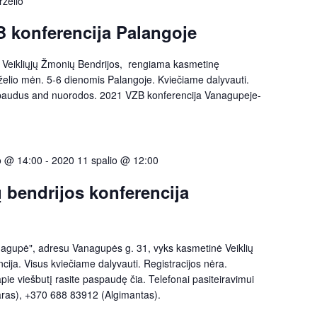
rželio
 konferencija Palangoje
 Veikliųjų Žmonių Bendrijos, rengiama kasmetinę
irželio mėn. 5-6 dienomis Palangoje. Kviečiame dalyvauti.
paudus and nuorodos. 2021 VZB konferencija Vanagupeje-
o @ 14:00
-
2020 11 spalio @ 12:00
 bendrijos konferencija
nagupė", adresu Vanagupės g. 31, vyks kasmetinė Veiklių
ija. Visus kviečiame dalyvauti. Registracijos nėra.
apie viešbutį rasite paspaudę čia. Telefonai pasiteiravimui
as), +370 688 83912 (Algimantas).