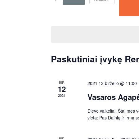
n
e
g
y
P
w
a
o
i
s
r
i
d
r
n
.
Paskutiniai įvykę Ren
i
S
n
e
i
k
a
t
BIR
2021 12 birželio @ 11:00
r
12
a
i
c
Vasaros Agap
2021
d
h
a
i
f
Dievo vaikeliai, Štai mes
t
o
vieta: Pas Dainių ir Irmą
ą
r
S
R
BIR