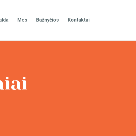
alda
Mes
Bažnyčios
Kontaktai
iai