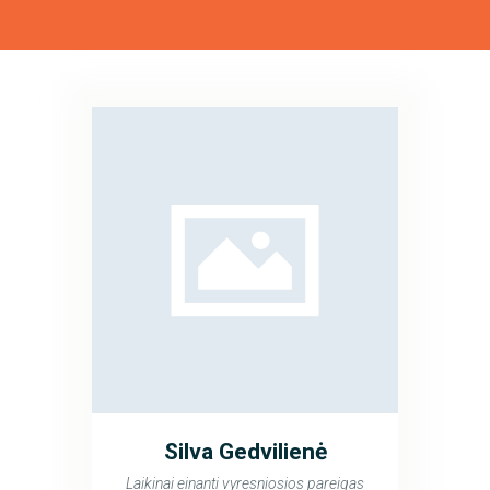
Silva Gedvilienė
Laikinai einanti vyresniosios pareigas