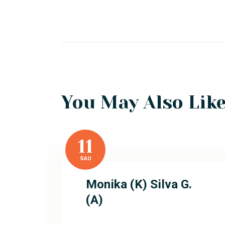
You May Also Lik
11
SAU
Monika (K) Silva G.
(A)