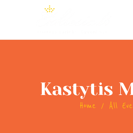
Kastytis M.
Home
All Ev