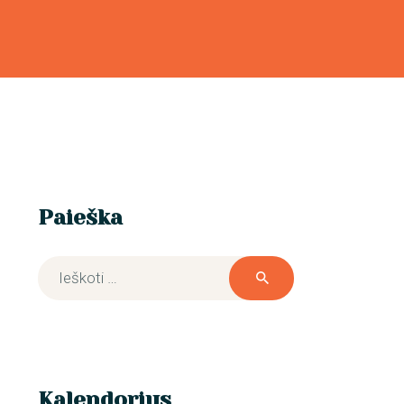
Paieška
Ieškoti:
Kalendorius