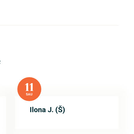
e
11
SAU
Ilona J. (Š)