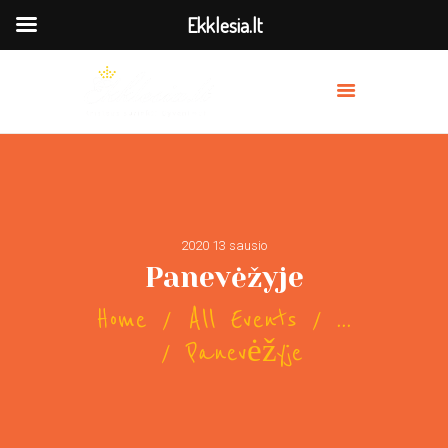
Ekklesia.lt
MES
PRISIDĖK
BAŽNYČIOS
TRANSLIACIJA
2020 13 sausio
OUR PREACHERS
Panevėžyje
SERVICES
Home
All Events
...
Panevėžyje