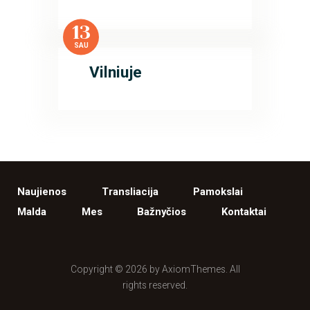
13
SAU
Vilniuje
Naujienos
Transliacija
Pamokslai
Malda
Mes
Bažnyčios
Kontaktai
Copyright © 2026 by AxiomThemes. All
rights reserved.