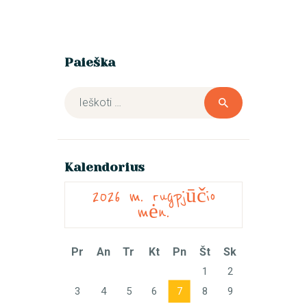
Paieška
Ieškoti:
Kalendorius
2026 m. rugpjūčio
mėn.
Pr
An
Tr
Kt
Pn
Št
Sk
1
2
3
4
5
6
7
8
9