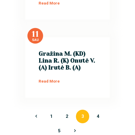
Read More
11
SAU
Gražina M. (KD)
Lina R. (K) Onutė V.
(A) Irutė B. (A)
Read More
Įrašų
PAGE
PAGE
PAGE
PAGE
1
2
3
<
4
puslapiavimas
PAGE
5
>