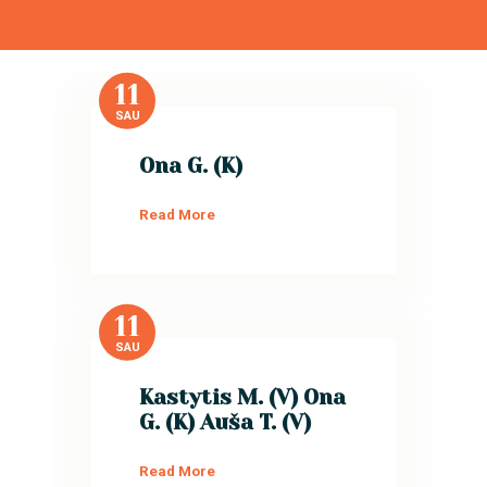
11
SAU
Ona G. (K)
Read More
11
SAU
Kastytis M. (V) Ona
G. (K) Auša T. (V)
Read More