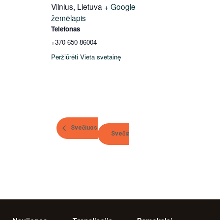
Vilnius
,
Lietuva
+ Google
žemėlapis
Telefonas
+370 650 86004
Peržiūrėti Vieta svetainę
Svečiuosis Dmitrij ir Irina Smorž
Svečias iš Norvegijos