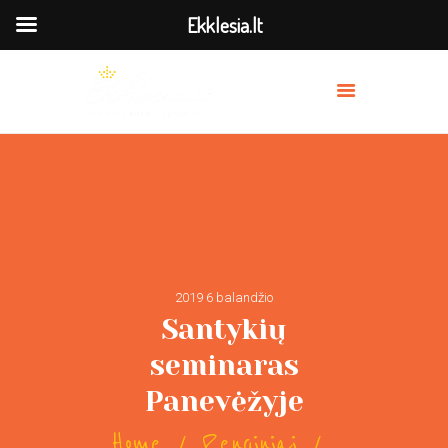
Ekklesia.lt
MES
PRISIDĖK
BAŽNYČIOS
TRANSLIACIJA
OUR PREACHERS
SERVICES
2019 6 balandžio
Santykių
seminaras
Panevėžyje
Home
Renginiai