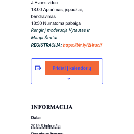
J.Evans video
18:00 Aptarimas, įspūdžiai,
bendravimas
18:30 Numatoma pabaiga
Renginį moderuoja Vytautas ir
Marija Šmitai
REGISTRACIJA:
https://bit.ly/2Htuclf
Pridėti į kalendorių
INFORMACIJA
Data:
2019 6 balandžio
Renginys žymos: