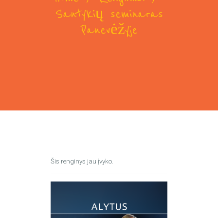
Santykių seminaras
Panevėžyje
Šis renginys jau įvyko.