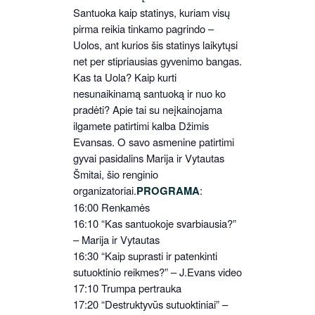
Santuoka kaip statinys, kuriam visų
pirma reikia tinkamo pagrindo –
Uolos, ant kurios šis statinys laikytųsi
net per stipriausias gyvenimo bangas.
Kas ta Uola? Kaip kurti
nesunaikinamą santuoką ir nuo ko
pradėti? Apie tai su neįkainojama
ilgamete patirtimi kalba Džimis
Evansas. O savo asmenine patirtimi
gyvai pasidalins Marija ir Vytautas
Šmitai, šio renginio
organizatoriai.
PROGRAMA
:
16:00 Renkamės
16:10 “Kas santuokoje svarbiausia?”
– Marija ir Vytautas
16:30 “Kaip suprasti ir patenkinti
sutuoktinio reikmes?” – J.Evans video
17:10 Trumpa pertrauka
17:20 “Destruktyvūs sutuoktiniai” –