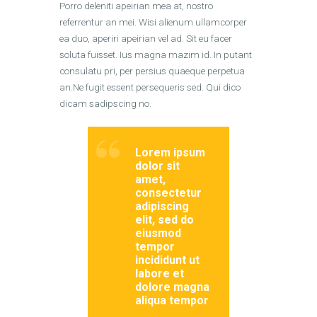
Porro deleniti apeirian mea at, nostro
referrentur an mei. Wisi alienum ullamcorper
ea duo, aperiri apeirian vel ad. Sit eu facer
soluta fuisset. Ius magna mazim id. In putant
consulatu pri, per persius quaeque perpetua
an.Ne fugit essent persequeris sed. Qui dico
dicam sadipscing no.
Lorem ipsum
dolor sit
amet,
consectetur
adipiscing
elit, sed do
eiusmod
tempor
incididunt ut
labore et
dolore magna
aliqua tempor