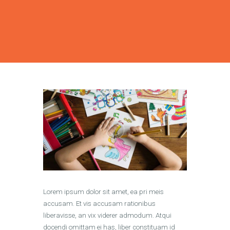
Lorem ipsum dolor sit amet, ea pri meis
accusam. Et vis accusam rationibus
liberavisse, an vix viderer admodum. Atqui
docendi omittam ei has, liber constituam id