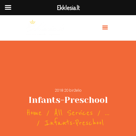
Ekklesia.lt
MES
PRISIDĖK
BAŽNYČIOS
TRANSLIACIJA
OUR PREACHERS
SERVICES
2018 20 birželio
Infants-Preschool
Home
All Services
...
Infants-Preschool