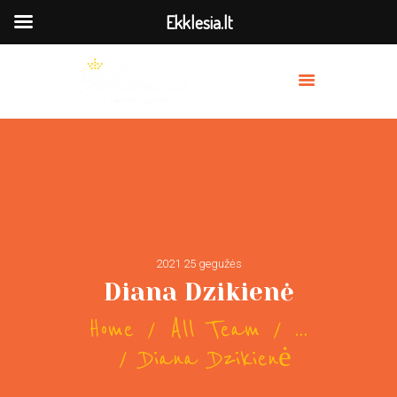
Ekklesia.lt
MES
PRISIDĖK
BAŽNYČIOS
TRANSLIACIJA
OUR PREACHERS
SERVICES
2021 25 gegužės
Diana Dzikienė
Home
All Team
...
Diana Dzikienė