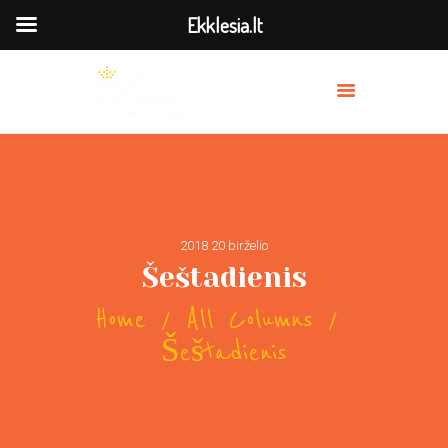
Ekklesia.lt
MES
PRISIDĖK
BAŽNYČIOS
TRANSLIACIJA
2018 20 birželio
OUR PREACHERS
Šeštadienis
SERVICES
Home
All Columns
Šeštadienis