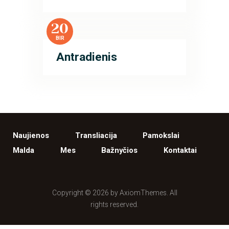
20
BIR
Antradienis
Naujienos
Transliacija
Pamokslai
Malda
Mes
Bažnyčios
Kontaktai
Copyright © 2026 by AxiomThemes. All
rights reserved.