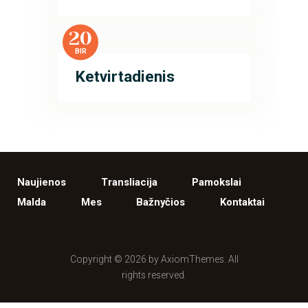
20
BIR
Ketvirtadienis
Naujienos
Transliacija
Pamokslai
Malda
Mes
Bažnyčios
Kontaktai
Copyright © 2026 by AxiomThemes. All
rights reserved.