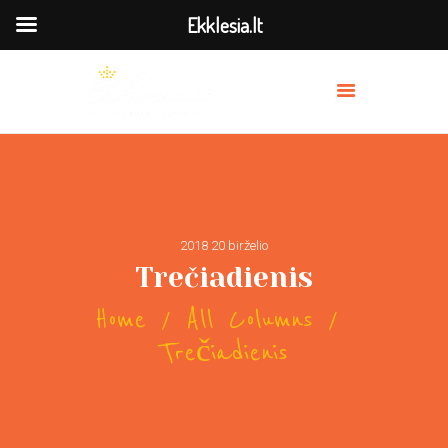
Ekklesia.lt
MES
PRISIDĖK
BAŽNYČIOS
TRANSLIACIJA
2018 20 birželio
OUR PREACHERS
Trečiadienis
SERVICES
Home
All Columns
Trečiadienis