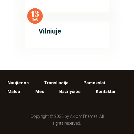
13
SAU
Vilniuje
Naujienos
Transliacija
Pamokslai
Malda
Mes
Bažnyčios
Kontaktai
Copyright © 2026 by AxiomThemes. All
rights reserved.