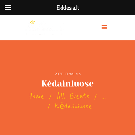
Ekklesia.lt
MES
PRISIDĖK
BAŽNYČIOS
TRANSLIACIJA
2020 13 sausio
OUR PREACHERS
Kėdainiuose
SERVICES
Home
All Events
...
Kėdainiuose