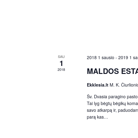
a
o
r
n
d
.
d
V
SAU
2018 1 sausio
-
2019 1 sa
1
MALDOS ESTA
2018
i
Ekklesia.lt
M. K. Čiurlioni
e
Šv. Dvasia paragino pastor
Tai lyg bėgtų bėgikų koman
w
savo atkarpą ir, paduodam
parą kas…
s