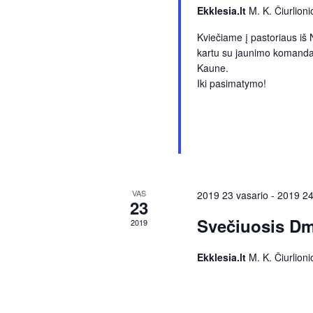
i
f
Ekklesia.lt
M. K. Čiurlioni
t
o
ą
Kviečiame į pastoriaus iš 
r
S
kartu su jaunimo komanda.
R
Kaune.
e
Iki pasimatymo!
e
n
g
i
a
n
i
r
a
VAS
2019 23 vasario
-
2019 24
i
23
b
c
Svečiuosis Dmi
2019
y
K
Ekklesia.lt
M. K. Čiurlioni
h
e
y
w