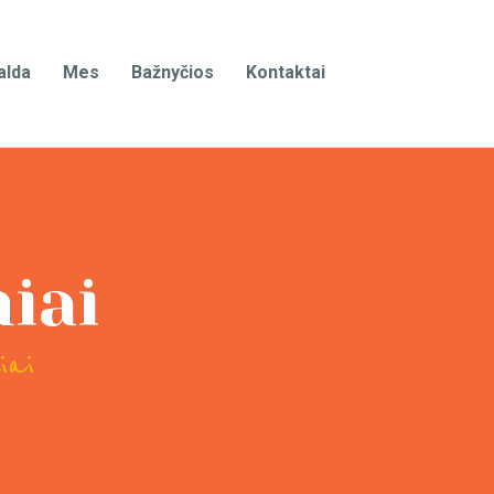
alda
Mes
Bažnyčios
Kontaktai
iai
iai