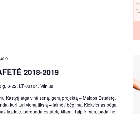
usio
FETĖ 2018-2019
o g. 6-22, LT-03104, Vilnius
ių Kastytį atgaivinti seną, gerą projektą – Maldos Estafetę.
da, kuri turi vieną tikslą – laimėti bėgimą. Kiekvienas bėga
as lazdelę, perduoda estafetę kitam. Taip ir mes, padalinę