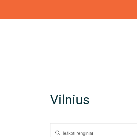
Vilnius
R
E