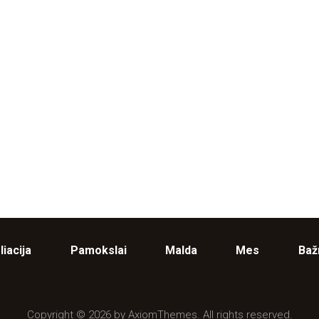
liacija
Pamokslai
Malda
Mes
Baž
Copyright © 2026 by AxiomThemes. All rights reserved.