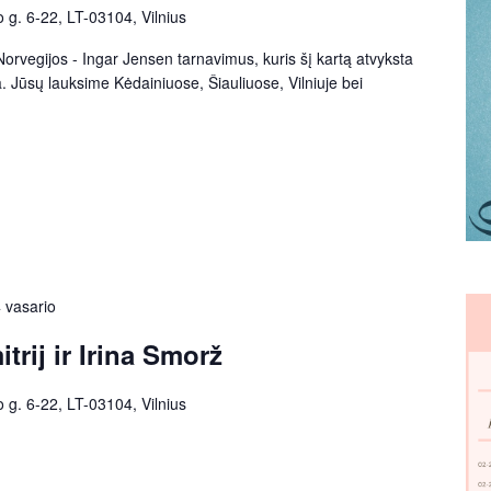
o g. 6-22, LT-03104, Vilnius
Norvegijos - Ingar Jensen tarnavimus, kuris šį kartą atvyksta
 Jūsų lauksime Kėdainiuose, Šiauliuose, Vilniuje bei
 vasario
trij ir Irina Smorž
o g. 6-22, LT-03104, Vilnius