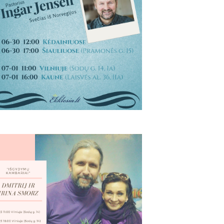
w
s
N
a
v
i
g
a
t