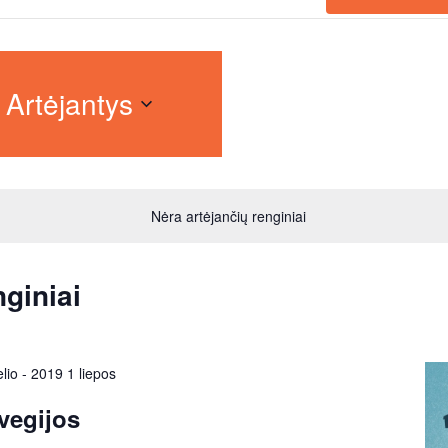
Artėjantys
Nėra artėjančių renginiai
giniai
lio
-
2019 1 liepos
vegijos